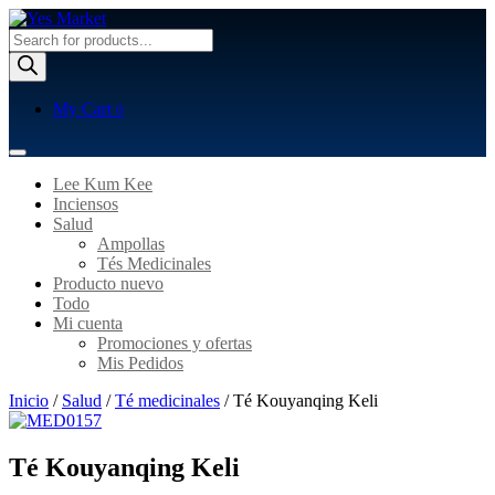
Búsqueda
de
productos
My Cart
0
Lee Kum Kee
Inciensos
Salud
Ampollas
Tés Medicinales
Producto nuevo
Todo
Mi cuenta
Promociones y ofertas
Mis Pedidos
Inicio
/
Salud
/
Té medicinales
/ Té Kouyanqing Keli
Té Kouyanqing Keli