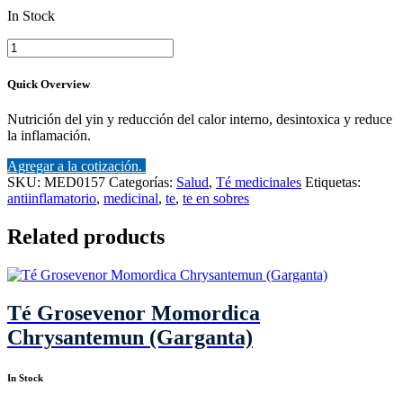
In Stock
Té
Kouyanqing
Keli
Quick Overview
cantidad
Nutrición del yin y reducción del calor interno, desintoxica y reduce
la inflamación.
Agregar a la cotización.
SKU:
MED0157
Categorías:
Salud
,
Té medicinales
Etiquetas:
antiinflamatorio
,
medicinal
,
te
,
te en sobres
Related products
Té Grosevenor Momordica
Chrysantemun (Garganta)
In Stock