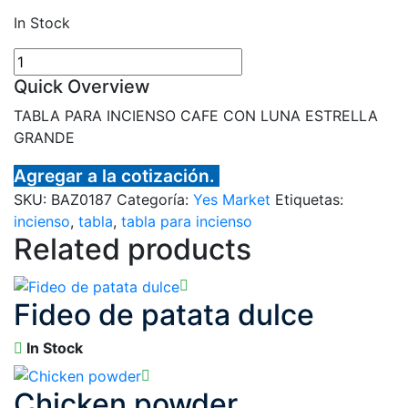
In Stock
Tabla
Para
Quick Overview
Incienso
TABLA PARA INCIENSO CAFE CON LUNA ESTRELLA
(grande)
GRANDE
cantidad
Agregar a la cotización.
SKU:
BAZ0187
Categoría:
Yes Market
Etiquetas:
incienso
,
tabla
,
tabla para incienso
Related products
Fideo de patata dulce
In Stock
Chicken powder