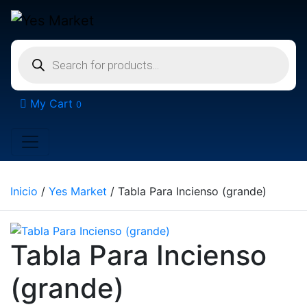
Búsqueda
de
productos
My Cart
0
Inicio
/
Yes Market
/ Tabla Para Incienso (grande)
Tabla Para Incienso
(grande)