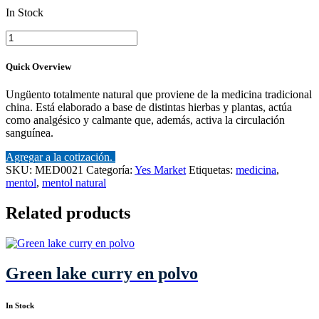
In Stock
Mentol
Tigre
cantidad
Quick Overview
Ungüento totalmente natural que proviene de la medicina tradicional
china. Está elaborado a base de distintas hierbas y plantas, actúa
como analgésico y calmante que, además, activa la circulación
sanguínea.
Agregar a la cotización.
SKU:
MED0021
Categoría:
Yes Market
Etiquetas:
medicina
,
mentol
,
mentol natural
Related products
Green lake curry en polvo
In Stock