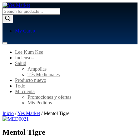
Búsqueda
de
productos
My Cart
0
Lee Kum Kee
Inciensos
Salud
Ampollas
Tés Medicinales
Producto nuevo
Todo
Mi cuenta
Promociones y ofertas
Mis Pedidos
Inicio
/
Yes Market
/ Mentol Tigre
Mentol Tigre