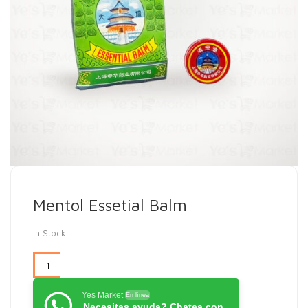
Mentol Essetial Balm
In Stock
Yes Market
En línea
Necesitas ayuda? Chatea con