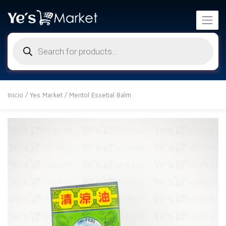
Búsqueda
de
productos
Inicio
/
Yes Market
/ Mentol Essetial Balm