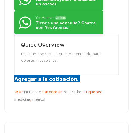
un asesor
Yes Aromas
En línea
Tienes una consulta? Chatea
con Yes Aromas.
Quick Overview
Bálsamo esencial, ungüento mentolado para
dolores musculares.
Agregar a la cotización.
SKU:
MED0016
Categoría:
Yes Market
Etiquetas:
medicina
,
mentol