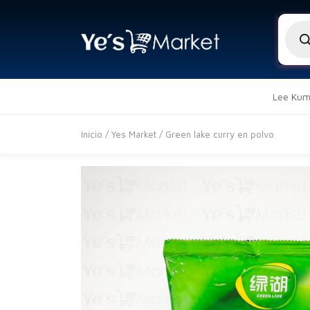
Búsq
de
produ
Lee Kum
Inicio
/
Yes Market
/ Green lake curry en polvo