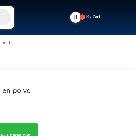
My Cart
0
 cuenta
y en polvo
da? Chatea con