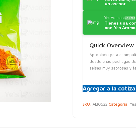
un asesor
Yes Aromas
En línea
Tienes una co
con Yes Aroma
Quick Overview
Apropiado para acompaña
desde unas pechugas de 
salsas muy sabrosas y fá
Agregar a la cotiza
SKU:
ALI0522
Categoría:
Yes