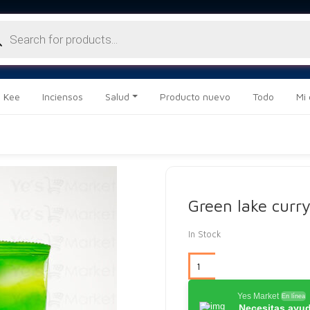
ueda
ctos
 Kee
Inciensos
Salud
Producto nuevo
Todo
Mi
Green lake curr
In Stock
Yes Market
En línea
Necesitas ayu