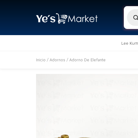
Búsq
de
produ
Lee Kum
Inicio
/
Adornos
/ Adorno De Elefante