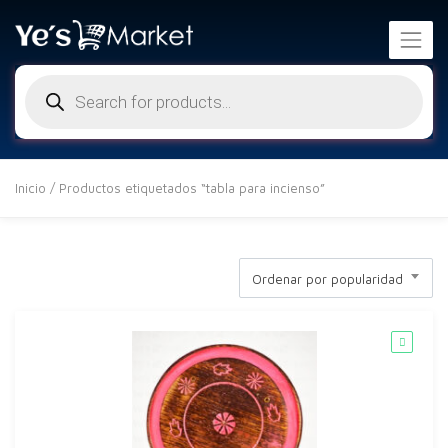
Búsqueda
de
productos
Inicio
/ Productos etiquetados “tabla para incienso”
Ordenar por popularidad