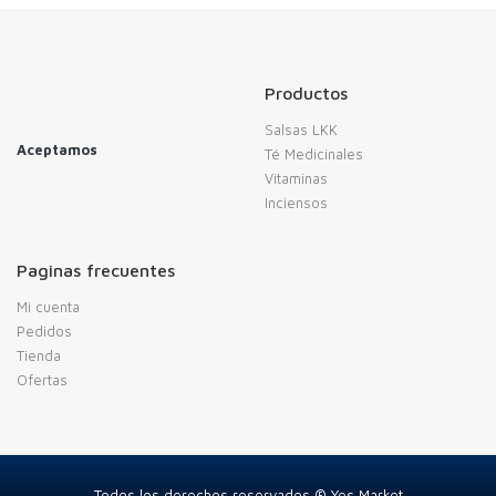
Productos
Salsas LKK
Aceptamos
Té Medicinales
Vitaminas
Inciensos
Paginas frecuentes
Mi cuenta
Pedidos
Tienda
Ofertas
Todos los derechos reservados ® Yes Market