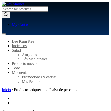
Búsqueda
de
productos
My Cart
0
Lee Kum Kee
Inciensos
Salud
Ampollas
Tés Medicinales
Producto nuevo
Todo
Mi cuenta
Promociones y ofertas
Mis Pedidos
Inicio
/ Productos etiquetados “salsa de pescado”