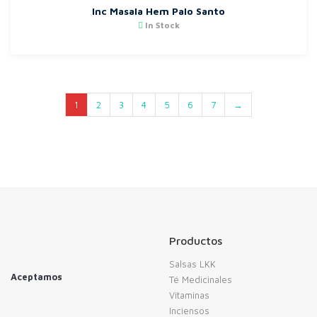
Inc Masala Hem Palo Santo
In Stock
1
2
3
4
5
6
7
→
Productos
Salsas LKK
Aceptamos
Té Medicinales
Vitaminas
Inciensos